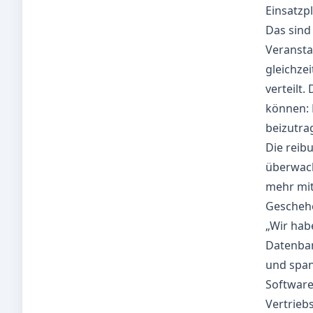
Einsatzp
Das sind
Veransta
gleichzei
verteilt.
können: 
beizutra
Die reib
überwach
mehr mit
Geschehe
„Wir hab
Datenban
und span
Software
Vertrieb