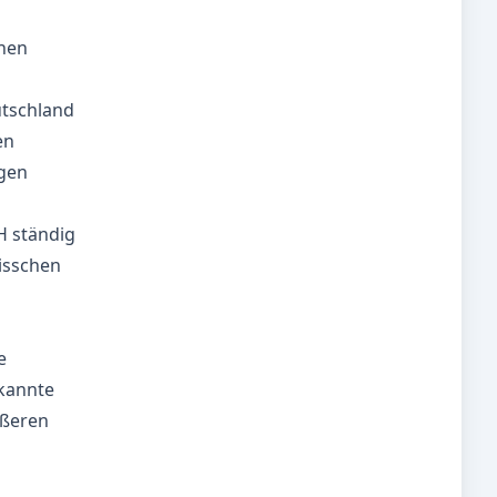
chen
utschland
en
gen
H ständig
isschen
e
ekannte
ößeren