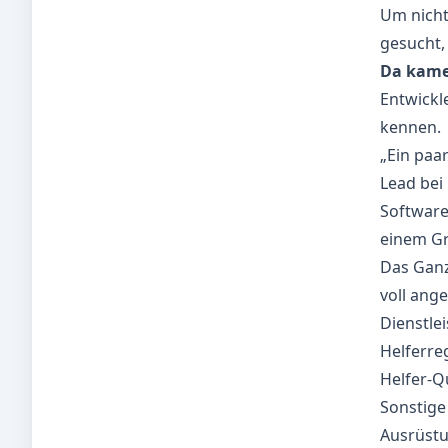
Um nicht
gesucht, 
Da kame
Entwickl
kennen.
„Ein paa
Lead bei
Software 
einem Gr
Das Ganz
voll ang
Dienstlei
Helferre
Helfer-Qu
Sonstige
Ausrüstu