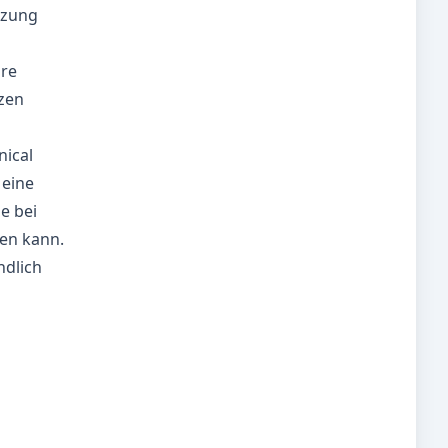
tzung
re
zen
nical
 eine
e bei
ten kann.
ndlich