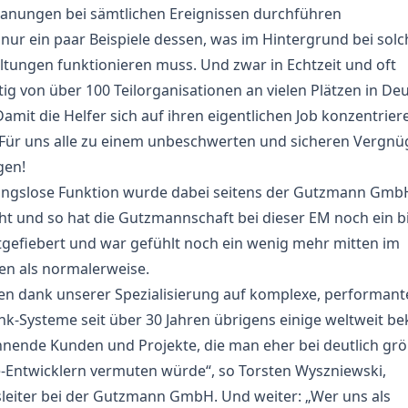
lanungen bei sämtlichen Ereignissen durchführen
 nur ein paar Beispiele dessen, was im Hintergrund bei sol
ltungen funktionieren muss. Und zwar in Echtzeit und oft
tig von über 100 Teilorganisationen an vielen Plätzen in De
 Damit die Helfer sich auf ihren eigentlichen Job konzentrier
Für uns alle zu einem unbeschwerten und sicheren Vergnü
gen!
ungslose Funktion wurde dabei seitens der Gutzmann Gmb
t und so hat die Gutzmannschaft bei dieser EM noch ein b
gefiebert und war gefühlt noch ein wenig mehr mitten im
n als normalerweise.
en dank unserer Spezialisierung auf komplexe, performant
k-Systeme seit über 30 Jahren übrigens einige weltweit b
nende Kunden und Projekte, die man eher bei deutlich gr
-Entwicklern vermuten würde“, so Torsten Wyszniewski,
sleiter bei der Gutzmann GmbH. Und weiter: „Wer uns als