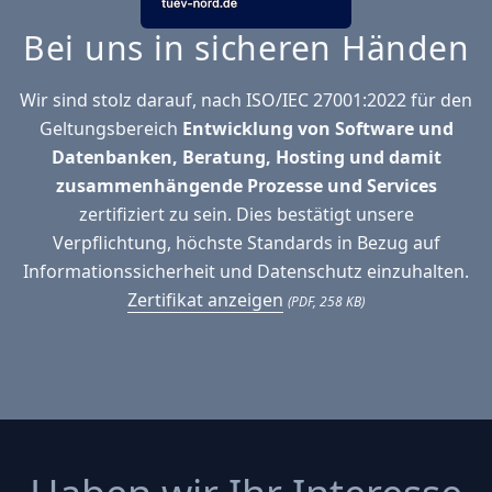
Bei uns in sicheren Händen
Wir sind stolz darauf, nach ISO/IEC 27001:2022 für den
Geltungsbereich
Entwicklung von Software und
Datenbanken, Beratung, Hosting und damit
zusammenhängende Prozesse und Services
zertifiziert zu sein. Dies bestätigt unsere
Verpflichtung, höchste Standards in Bezug auf
Informationssicherheit und Datenschutz einzuhalten.
Zertifikat anzeigen
(PDF, 258 KB)